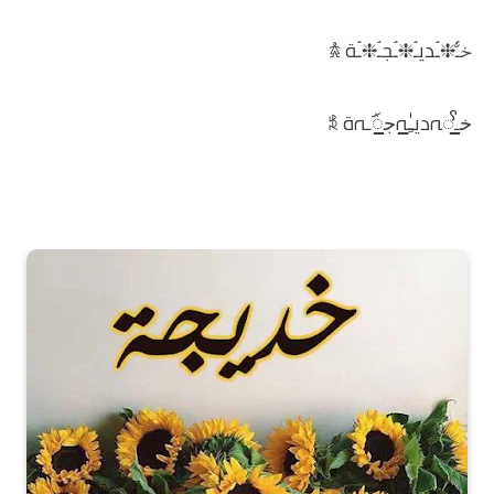
خ̐ـۘ❈ـۘديـۘ❈ـۘجـۘ❈ـۘة 𖠋
خ̲ـꨩﮧديـِٰ̲ﮧج̲ꪸـﮧة 𖠓