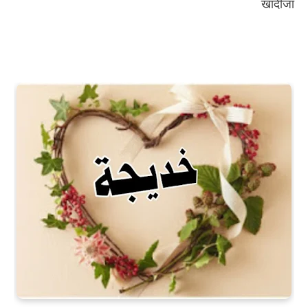
खादीजा