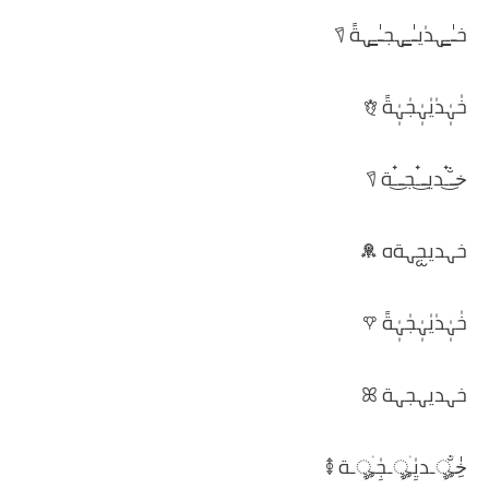
خـٰ̲ـہدٰيـٰ̲ـہجـٰ̲ـہةً 𖠛
خٰہٰٖدٰيٰہٰٖجٰہٰٖةً 𖠖
خ̐ـ๋͜‏ـديـ๋͜‏ـجـ๋͜‏ـة 𖠛
خہديᩬجہةه 𖠨
خٰہٰٖدٰيٰہٰٖجٰہٰٖةً 𖠐
خہديہجہة ꕤ
خِٰ̐ـۛৣـديِٰـۛৣـجِٰـۛৣـة 𖠙