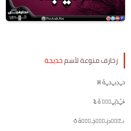
زخارف منوعة لأسم
خديجة
خہدِيہجہةً ꕤ
خٰ̐ہدُيِٰہجْۧ ةً 𖠍
خِٰ̐ـﮧِۢديِٰـﮧِۢجِٰـﮧِۢةً 𖠪