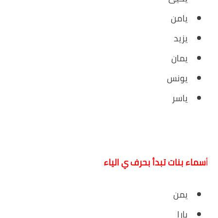
يامن
يزيد
يمان
يونس
ياسر
أ
سماء بنات تبدأ بحرف ي الياء
يمن
يارا