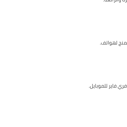
منج لهواتف.
ي فاير للموبايل.