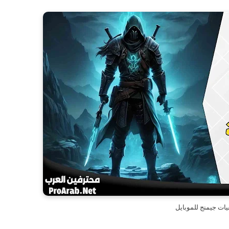
يات جيمنج للموبايل