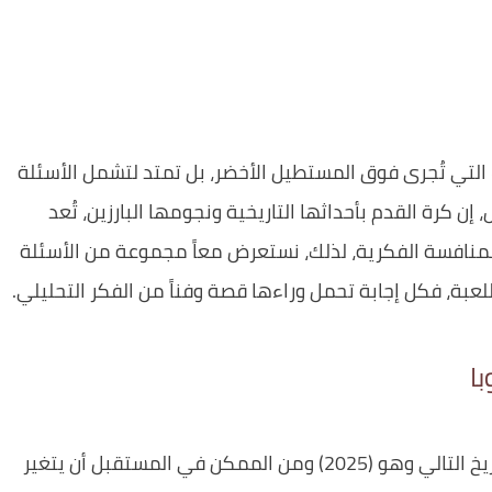
ت التي تُجرى فوق المستطيل الأخضر، بل تمتد لتشمل الأسئلة
إن كرة القدم بأحداثها التاريخية ونجومها البارزين، تُعد
المنافسة الفكرية، لذلك، نستعرض معاً مجموعة من الأسئلة
عبة، فكل إجابة تحمل وراءها قصة وفناً من الفكر التحليلي.
ا
نود أن ننوه أن جميع هذه الأسئلة مبنية على التاريخ التالي وهو (2025) ومن الممكن في المستقبل أن يتغير