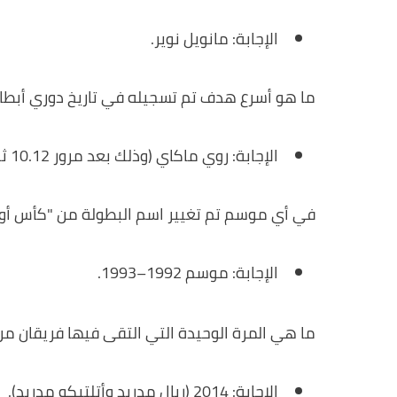
الإجابة: مانويل نوير.
ما هو أسرع هدف تم تسجيله في تاريخ دوري أبطال
الإجابة: روي ماكاي (وذلك بعد مرور 10.12 ثانية فقط).
​في أي موسم تم تغيير اسم البطولة من "كأس أوروب
الإجابة: موسم 1992–1993.
ما هي المرة الوحيدة التي التقى فيها فريقان من
الإجابة: 2014 (ريال مدريد وأتلتيكو مدريد).