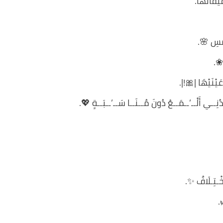
يٰقٰاٰتٰهٰاٰ.
ّمْسِ 🌸.
 ❀.
عَيْنَيْهَا |🎀!|.
دُنِــي أَلْــ’ــمَــعُ دُونَ مُــنَــا سَــ’ــبَــةٍ 💖.
اخْـتِـلَافٌ ✨.
.