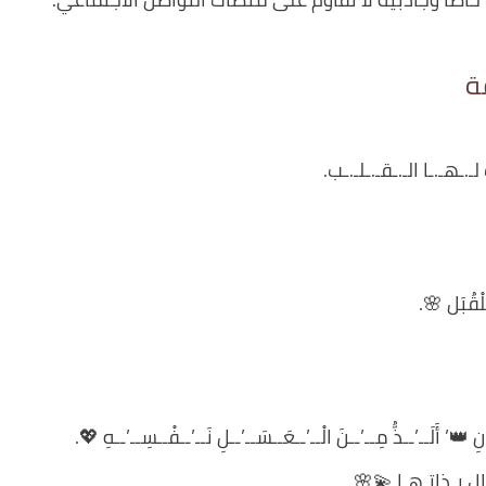
ة
ـ.ـهـ.ـا الـ.ـقـ.ـلـ.ـب.
لْقُبَل 🌸.
ـانِ 👑’ أَلَــ’ــذُّ مِــ’ــنَ الْــ’ــعَــسَــ’ــلِ نَــ’ــفْــسِــ’ــهِ 💖.
ل بـذاتـهـا 💫🌸.