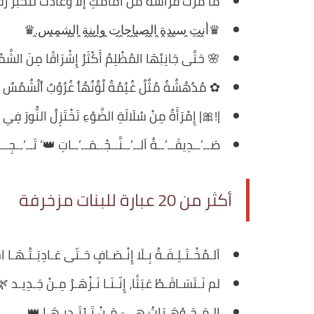
مٰاٰ مٰرٰتٰ فٰرٰاٰشٰةٰ مٰنٰ أٰمٰاٰمٰكِٰ إٰلٰاٰ وٰعٰاٰدٰتٰ لٰتٰخٰبٰرٰ رٰفٰ
♛أ̭ن̭تِ̭ س̭ي̭د̭ة̭ ا̭ل̭ص̭ب̭ا̭ح̭ا̭ت̭ و̭ا̭ب̭ن̭ة̭ ا̭ل̭ش̭م̭س̭.♛
🌸 حَتَّى جَانِبُهَا المُظْلِمُ أَكْثَرُ إِشْرَاقًا مِنَ الشَ
✿ مٌدٌهٌشٌةٌ مٌثٌلٌ غٌيٌمٌةٌ لٌوٌّنٌهٌاٌ غٌرٌوٌبٌ اٌلٌشٌمٌسٌ
|!🎀| إِمْرَأَةٌ مِنْ سُلَالَةِ الضَّوْءِ تَخْتَزِلُ النُّورَ فِي 
صَــ’ــدِيقَــ’ــةُ اَلــ’ــنَّــجْــمَــ’ــاتِ 👑’ تَــ’ــجِــ
أكثر من 20 عبارة للبنات مزخرفة
اَلـمُخْـتَـلِـفَـةُ بِـلَا إِنْـصَـافٍ حَـتّى عَـادِيَـتُـهَـا 
لم نَـتَسَـاقَـطْ عَبَثًا، إِنّـنَـا نَـزْهَـرُ مِـنْ جَـدِيـد 
الـمَـجَـوْهَـرَاتُ هِـيَ مَـنْ تَـرْتَـدِيـهَـا 👑.