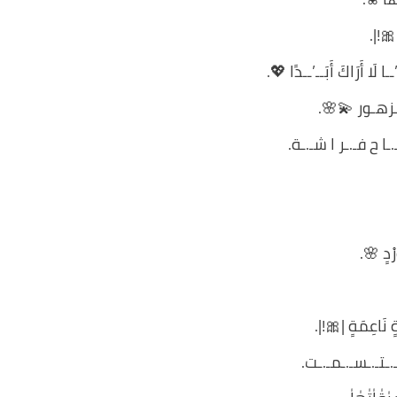
|🎀!|.
ــا لَا أَرَاكَ أَبَــ’ــدًا 💖.
لـزهـور 💫🌸.
ـ.ـا ح فـ.ـر ا شـ.ـة.
رْدٍ 🌸.
ةٍ نَاعِمَةٍ |🎀!|.
ـ.ـتـ.ـسـ.ـمـ.ـت.