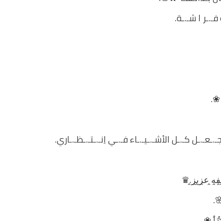
فـ.ـر ا شـ.ـة.
ِ ❀.
ل أجـ.ـعـ.ـل كـ.ـل الأشـ.ـيـ.ـاء فـ.ـي اِنـ.ـتـ.ـظـ.ـاري.
ل̭ف̭ه̭ ع̭ز̭ي̭ز̭.♛
🌸.
ٌهٌاٌ ❀.