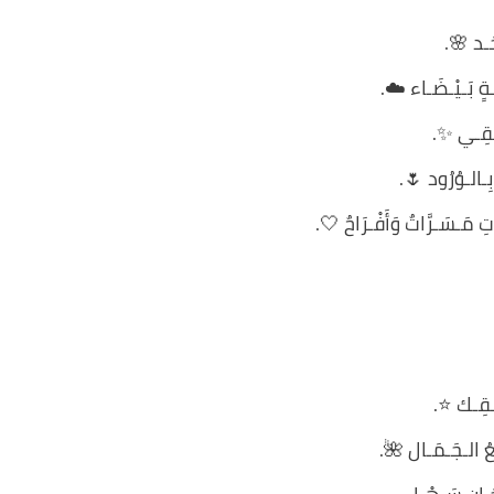
حَـد 🌸.
َـةٍ بَـيْـضَـاء ☁️.
ِيـقِـي ✨.
بِـالـوُرُود 🌷.
ـاتِ مَـسَـرَّاتٌ وَأَفْـرَاحٌ 🤍.
رِيـقِـك ⭐.
َـعُ الـجَـمَـال 🌺.