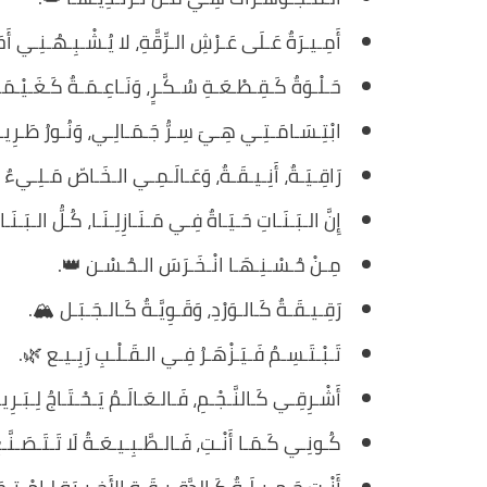
أَمِـيـرَةٌ عَـلَى عَـرْشِ الـرِّقَّةِ، لا يُـشْـبِـهُـنِـي أَ
حَـلْـوَةٌ كَـقِـطْـعَـةِ سُـكَّـرٍ، وَنَـاعِـمَـةٌ كَـغَـيْـم
ابْتِـسَـامَـتِـي هِـيَ سِـرُّ جَـمَـالِـي، وَنُـورُ طَـر
رَاقِـيَـةٌ، أَنِـيـقَـةٌ، وَعَـالَـمِـي الـخَـاصّ مَـلِـيءٌ 
إِنَّ الـبَـنَـاتِ حَـيَـاةٌ فِـي مَـنَـازِلِـنَـا، كُـلُّ الـبَـنَ
مِـنْ حُـسْـنِـهَـا انْـخَـرَسَ الـحُـسْـن 👑.
رَقِـيـقَـةٌ كَـالـوَرْدِ، وَقَـوِيَّـةٌ كَـالـجَـبَـل 🏔️.
تَـبْـتَـسِـمُ فَـيَـزْهَـرُ فِـي الـقَـلْـبِ رَبِـيـع 🌿.
أَشْـرِقِـي كَـالنَّـجْـمِ، فَـالـعَـالَـمُ يَـحْـتَـاجُ لِـبَـ
كُـونِـي كَـمَـا أَنْـتِ، فَـالـطَّـبِـيـعَـةُ لَا تَـتَـصَـنّ