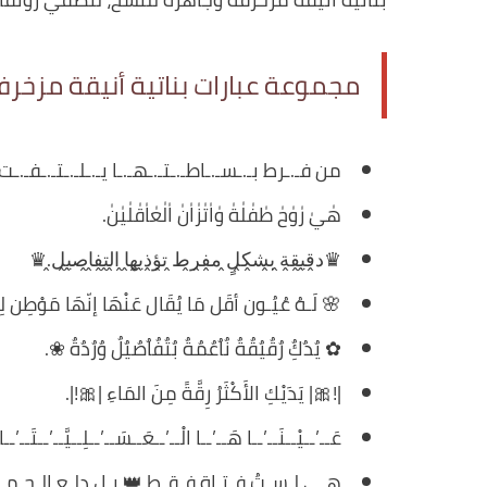
مجموعة عبارات بناتية أنيقة مزخرف
من فـ.ـرط بـ.ـسـ.ـاطـ.ـتـ.ـهـ.ـا يـ.ـلـ.ـتـ.ـفـ.ـت ل
هٰيٰ رٰوٰحٰ طٰفٰلٰةٰ وٰاٰتٰزٰاٰنٰ اٰلٰعٰاٰقٰلٰيٰنٰ.
♛د̭ق̭ي̭ق̭ة̭ ب̭ش̭ك̭لٍ̭ م̭ف̭ر̭ط̭ ت̭ؤ̭ذ̭ي̭ه̭ا̭ ا̭ل̭ت̭ف̭ا̭ص̭ي̭ل̭.♛
🌸 لَـهُ عُيُـون أقَل مَا يُقَال عَنْهَا إنّهَا مَوْطِن لِ
✿ يٌدٌكٌِ رٌقٌيٌقٌةٌ نٌاٌعٌمٌةٌ بٌتٌفٌاٌصٌيٌلٌ وٌرٌدٌةٌ ❀.
|!🎀| يَدَيْكِ الأَكْثَرُ رِقَّةً مِنَ المَاءِ |🎀!|.
عَــ’ــيْــنَــ’ــا هَــ’ــا الْــ’ــعَــسَــ’ــلِــيَّــ’ــتَــ’ـ
هـي لـسـتُ فـتـاة فـقـط 👑 بـل دلـع الـجـمـا