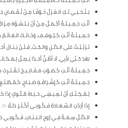
أَنْـتِ جَـمِـيـلَـةٌ كَـالدَّقِـيـقَـةِ الأَخِـيـرَةِ لِـامْـتِ
يَـنْـحَـنِـي لَـكِ الـغَـزَلُ خَـوْفًـا مِـنْ نُـقْـصَـانِ جَ
أَنْـتِ جَـمِـيـلَـةٌ أَجْـمَـلُ مِـنْ أَنْ يَـتَـشَـوَّهَ مِـزَاج
جَـمِـيـلَـةٌ أَنْـتِ كَـيُـوسُـف، وَخَـانَـكَ الـعَـالَـمُ كَـ
تَـرَبَّـيْـتُ عَلَى الـدَّلَـلِ وَالـحُـبِّ، فَـلَـنْ يَـنَـالَ أ
بَعْدَ حُـبِّي لأَبِي، لَا أَظُـنُّ أَحَـدًا يَـصِـلُ لِـمَـكَـان
جَـمِـيـلَـةٌ أَنْـتِ كَـصَـوْتِ مَـفَـاتِـيـحَ تَـقْـتَـرِبُ
جَـمِـيـلَـةٌ أَنْـتِ كَـإِشْـرَاقَـةِ صَـبَـاحٍ، كَـمُـطْـلَـ
يُـمْـكِـنُـكِ أَنْ تَـعِـيـشِـي حَـيَـاةَ مُـلُـوكٍ إِذَا كَ
إِذَا أَرَدْتِ الـسَّـعَـادَةَ فَـكُـونِـي أَكْـثَـرَ دَلَـلًا ✨.
الـدَّلَـلُ سِـمَـةٌ فِـي رُوحِ الـبَـنَـاتِ، فَـكُـونِـي دَ