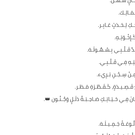
ـحَـانٍ سَـهْـل.
ـمَـالِـك.
ُـكِ لِـحَـدَثٍ عَـابِـر.
إِخْـوَتِـهِ.
َحَـدٌ قَـلْـبِـي بِـسُـهُـولَـة.
َـتِـهِ فِـي قَـلْـبِـي.
 مِـنْ سِـجْـنِ بَـرِيء.
عِ قَـصِـيـدَةٍ، كَـقَـطْـرَةِ مَـطَـر.
ـانَ فِـي حَـيَـاتِـكِ صَـاحِـبَـةُ دَلَـلٍ وَجُـنُـون 👑.
لُـوعَـةً جَـمِـيـلَـة.