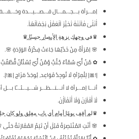
اِمـ.ـرأة بـ.ـجـ.ـمـ.ـال قـ.ـصـ.ـيـ.ـدة وخـ.ـفـ.ـة 
أٰنٰثٰىٰ فٰاٰتٰنٰةٰ تٰحٰيّٰرٰ اٰلٰعٰقٰلٰ بٰجٰمٰاٰلٰهٰاٰ.
♛ف̭ي̭ و̭ج̭ه̭ك̭ ن̭ز̭ه̭ة̭ ا̭ل̭أ̭ب̭ص̭ا̭ر̭ ح̭س̭نً̭ا̭.♛
🌸 اِمْرَأَةٌ مِنْ خَدَّيْهَا جَاءَتْ فِكْرَةُ الوَرْدَةِ 🌸.
✿ مٌنٌ أٌيٌ سٌمٌاٌءٌ جٌئٌتٌِ وٌمٌنٌ أٌيٌ بٌسٌتٌاٌنٌ قٌُطٌفٌتٌ
|!🎀| لِلْمِرْأةِ لَا تُوجِدُ قَوَاعِد، يُوجَدُ مَزَاج |🎀!|.
أنـ.ـا اِمـ.ـرأة لا أنـ.ـتـ.ـظـ.ـر شـ.ـيـ.ـئـ.ـًا بـ.ـ
لٰاٰ أٰقٰاٰرٰنٰ وٰلٰاٰ أٰتٰقٰاٰرَٰٰنٰ.
♛ل̭م̭ أ̭ق̭ف̭ ي̭و̭مً̭ا̭ أ̭م̭ا̭م̭ أ̭ي̭ ب̭ا̭ب̭ م̭غ̭ل̭ق̭ و̭ل̭و̭ ك̭ا̭ن̭ خ̭
🌸 أَنْتِ المُنْتَصِرَةُ قَبْلَ أَنْ تَتِمَّ المُقَارَنَةُ حَتَّى 
✿ أٌنٌاٌ اِمٌرٌأٌةٌ تٌخٌتٌلٌفٌ عٌنٌ اٌلٌنٌسٌاٌءٌ بٌجٌمٌيٌعٌ تٌفٌاٌصٌيٌل