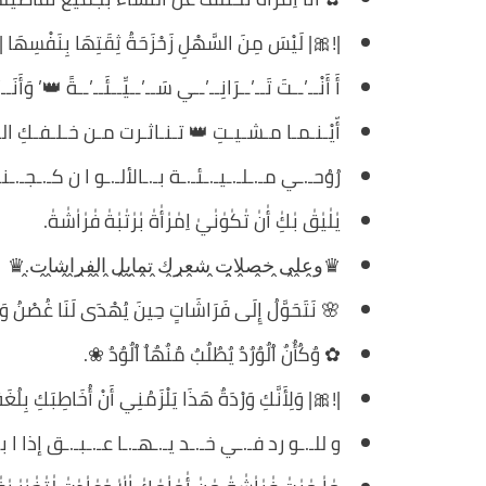
|!🎀| لَيْسَ مِنَ السَّهْلِ زَحْزَحَةُ ثِقَتِهَا بِنَفْسِهَا 
أَ أَنْــ’ــتَ تَــ’ــرَانِــ’ــي سَــ’ــيِّــئَــ’ــةً 👑’ وَأَنَــ’
أّيْـنـمـا مـشـيـتِ 👑 تـنـاثـرت مـن خـلـفـكِ ا
رُوُحـ.ـي مـ.ـلـ.ـيـ.ـئـ.ـة بـ.ـالألـ.ـو ا ن كـ.ـجـ.ـن
يٰلٰيٰقٰ بٰكِٰ أٰنٰ تٰكٰوٰنٰيٰ اِمٰرٰأٰةٰ بٰرٰتٰبٰةٰ فٰرٰاٰشٰةٰ.
♛و̭ع̭ل̭ى̭ خ̭ص̭ل̭ا̭ت̭ ش̭ع̭ر̭ك̭ ت̭م̭ا̭ي̭ل̭ ا̭ل̭ف̭ر̭ا̭ش̭ا̭ت̭.♛
🌸 نَتَحَوَّلُ إِلَى فَرَاشَاتٍ حِينَ يُهْدَى لَنَا غُصْنُ وَ
✿ وٌكٌأٌنٌ اٌلٌوٌرٌدٌ يٌطٌلٌبٌ مٌنٌهٌاٌ اٌلٌوٌدٌ ❀.
|!🎀| وَلِأَنَّكِ وَرْدَةٌ هَذَا يَلْزَمُنِي أَنْ أُخَاطِبَكِ بِلُغَ
و للـ.ـو رد فـ.ـي خـ.ـد يـ.ـهـ.ـا عـ.ـبـ.ـق إذا ا ب